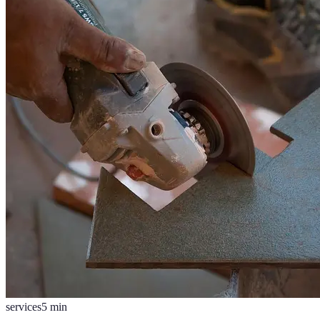
services
5
min