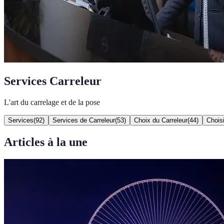
Services Carreleur
L'art du carrelage et de la pose
Services
(
92
)
Services de Carreleur
(
53
)
Choix du Carreleur
(
44
)
Choisi
Articles à la une