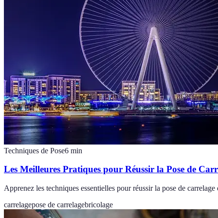
Techniques de Pose
6
min
Les Meilleures Pratiques pour Réussir la Pose de Carr
Apprenez les techniques essentielles pour réussir la pose de carrelage 
carrelage
pose de carrelage
bricolage