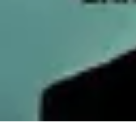
Services Carreleur
Services
Engager un Carreleur
Carrelage Salle de Bain
Choix de Carre
Services Carreleur