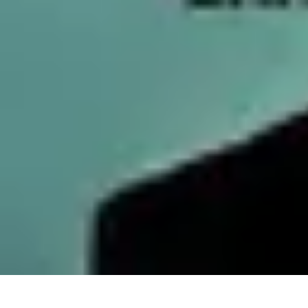
Services Carreleur
Services
Engager un Carreleur
Carrelage Salle de Bain
Choix de Carre
Services Carreleur