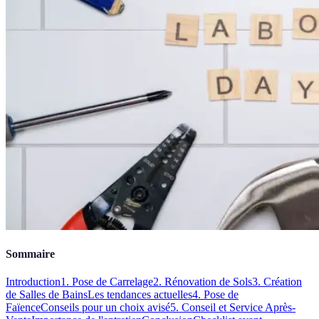
Sommaire
Introduction
1. Pose de Carrelage
2. Rénovation de Sols
3. Création
de Salles de Bains
Les tendances actuelles
4. Pose de
Faïence
Conseils pour un choix avisé
5. Conseil et Service Après-