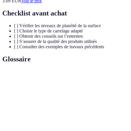
3.09
EUR
Voir le prix
Checklist avant achat
[ ] Vérifier les niveaux de planéité de la surface
[ ] Choisir le type de carrelage adapté
[ ] Obtenir des conseils sur l’entretien
[ ] S’assurer de la qualité des produits utilisés
[ ] Consulter des exemples de travaux précédents
Glossaire
Terme
Définition
Matériau d'assemblage en céramique utilisé pour le
Carrelage
revêtement de sols et murs.
Type de carrelage émaillé souvent utilisé dans les
Faïence
pièces humides.
Croisillon