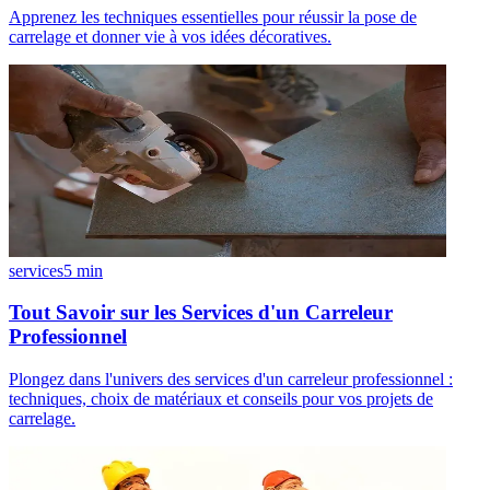
Apprenez les techniques essentielles pour réussir la pose de
carrelage et donner vie à vos idées décoratives.
services
5
min
Tout Savoir sur les Services d'un Carreleur
Professionnel
Plongez dans l'univers des services d'un carreleur professionnel :
techniques, choix de matériaux et conseils pour vos projets de
carrelage.