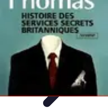
Services Carreleur
Services
Engager un Carreleur
Carrelage Salle de Bain
Choix de
Carrelage
Sélection du Carreleur
Services Carreleur