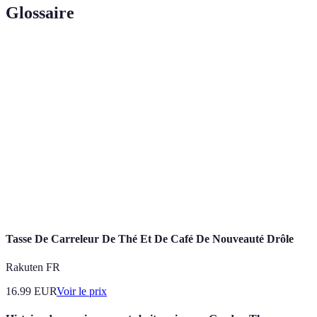
Glossaire
Terme
Définition
Revêtement de sol ou mural composé de carreaux
Carrelage
en céramique, pierre ou autres matériaux.
Processus d'application d'un matériau entre les
Jointoiement
carreaux pour assurer l'étanchéité et la finition.
Mise à jour ou amélioration de surfaces existantes
Rénovation
pour prolonger leur durée de vie et esthétique.
Tasse De Carreleur De Thé Et De Café De Nouveauté Drôle
Rakuten FR
16.99
EUR
Voir le prix