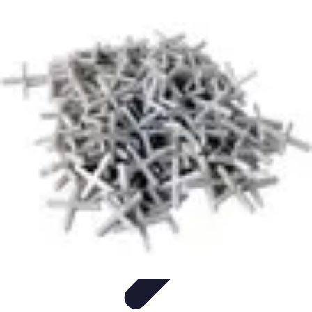
Services Carreleur
Services
Engager un Carreleur
Carrelage Salle de Bain
Choix de
Carrelage
Sélection du Carreleur
Services Carreleur