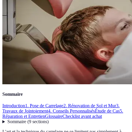
Sommaire
Introduction
1. Pose de Carrelage
2. Rénovation de Sol et Mur
3.
Travaux de Jointoiement
4. Conseils Personnalisés
Étude de Cas
5.
Réparation et Entretien
Glossaire
Checklist avant achat
Sommaire
(
9
sections
)
L'art et la technique du carrelage ne se limitent pas simplement à