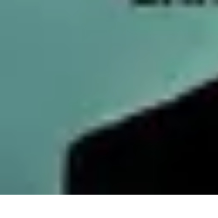
Services Carreleur
Services
Engager un Carreleur
Carrelage Salle de Bain
Choix de Carre
Services Carreleur