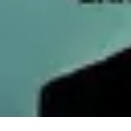
Services Carreleur
Services
Engager un Carreleur
Carrelage Salle de Bain
Choix de Carre
Services Carreleur