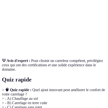
Matériau de revêtement de sol ou de mur,
Carrelage
constitué de carreaux.
Méthode de pose sans mortier, souvent utilisée
Pose à sec
pour les carrelages modulaires.
Remplissage des espaces entre les carreaux pour
Jointoiement
assurer l’étanchéité et l’esthétique.
💡 Avis d'expert :
Pour choisir un carreleur compétent, privilégiez
ceux qui ont des certifications et une solide expérience dans le
domaine.
Quiz rapide
>
🧠 Quiz rapide :
Quel ajout innovant peut améliorer le confort de
votre carrelage ?
> - A) Chauffage au sol
> - B) Carrelage en terre cuite
> - C) Carrelage sans joint