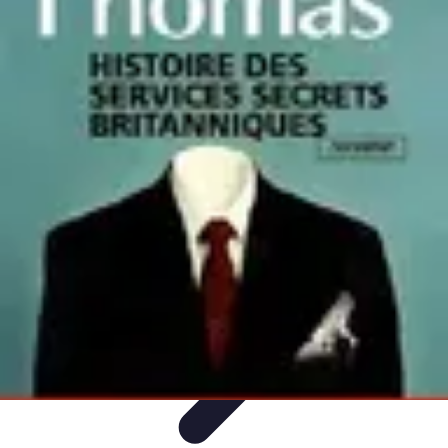
Services Carreleur
Services
Engager un Carreleur
Carrelage Salle de Bain
Choix de
Carrelage
Sélection du Carreleur
Services Carreleur