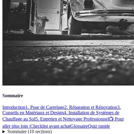
Sommaire
Introduction
1. Pose de Carrelage
2. Réparation et Rénovation
3.
Conseils en Matériaux et Design
4. Installation de Systèmes de
Chauffage au Sol
5. Entretien et Nettoyage Professionnel
📺 Pour
aller plus loin :
Checklist avant achat
Glossaire
Quiz rapide
Sommaire
(
10
sections
)