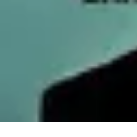
Services Carreleur
Services
Engager un Carreleur
Carrelage Salle de Bain
Choix de Carre
Services Carreleur