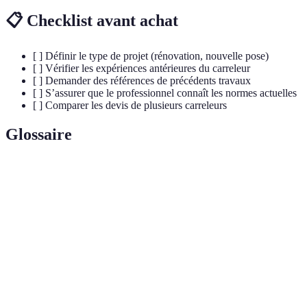
📋 Checklist avant achat
[ ] Définir le type de projet (rénovation, nouvelle pose)
[ ] Vérifier les expériences antérieures du carreleur
[ ] Demander des références de précédents travaux
[ ] S’assurer que le professionnel connaît les normes actuelles
[ ] Comparer les devis de plusieurs carreleurs
Glossaire
Terme
Définition
Carreleur
Professionnel spécialisé dans la pose de carrelage.
Processus d'application de joint dans les espaces
Jointoiement
entre les dalles.
Type de carrelage souvent utilisé pour les murs,
Faïence
notamment en milieu humide.