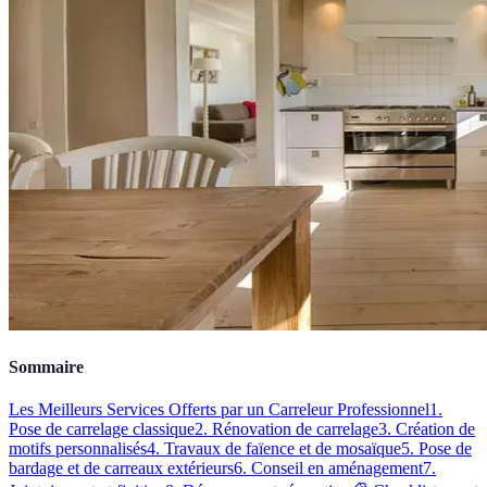
Sommaire
Les Meilleurs Services Offerts par un Carreleur Professionnel
1.
Pose de carrelage classique
2. Rénovation de carrelage
3. Création de
motifs personnalisés
4. Travaux de faïence et de mosaïque
5. Pose de
bardage et de carreaux extérieurs
6. Conseil en aménagement
7.