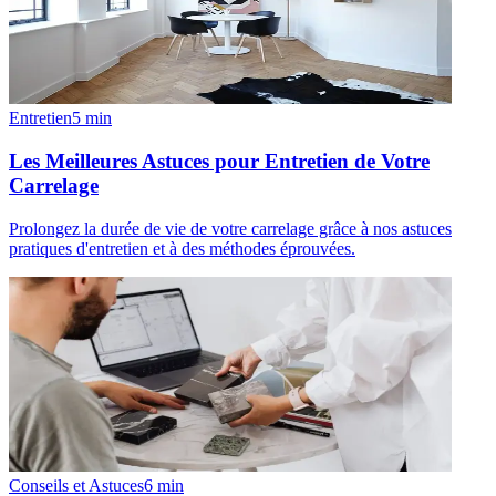
Entretien
5
min
Les Meilleures Astuces pour Entretien de Votre
Carrelage
Prolongez la durée de vie de votre carrelage grâce à nos astuces
pratiques d'entretien et à des méthodes éprouvées.
Conseils et Astuces
6
min