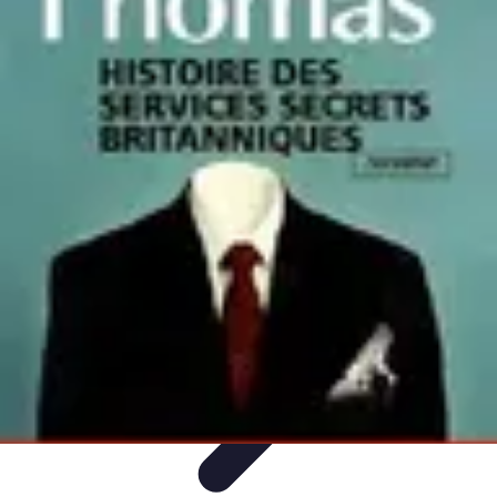
Services Carreleur
Services
Engager un Carreleur
Carrelage Salle de Bain
Choix de
Carrelage
Sélection du Carreleur
Services Carreleur