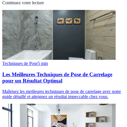
Continuez votre lecture
Techniques de Pose
5
min
Les Meilleures Techniques de Pose de Carrelage
pour un Résultat Optimal
Maîtrisez les meilleures techniques de pose de carrelage avec notre
guide détaillé et atteignez un résultat impeccable chez vous.