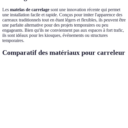
Les
matelas de carrelage
sont une innovation récente qui permet
une installation facile et rapide. Conçus pour imiter l'apparence des
carreaux traditionnels tout en étant légers et flexibles, ils peuvent être
une parfaite alternative pour des projets temporaires ou peu
engageants. Bien qu'ils ne conviennent pas aux espaces à fort trafic,
ils sont idéaux pour les kiosques, événements ou structures
temporaires.
Comparatif des matériaux pour carreleur
Matériau
Durabilité
Coût
Entretien
Esthétisme
Céramique
Élevée
Moyen
Faible
Varié
Très
Porcelaine
Élevé
Faible
Luxueux
élevée
Vinyle
Moyenne
Faible
Faible
Diversifié