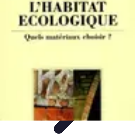
Services Carreleur
Services
Engager un Carreleur
Carrelage Salle de Bain
Choix de
Carrelage
Sélection du Carreleur
Services Carreleur