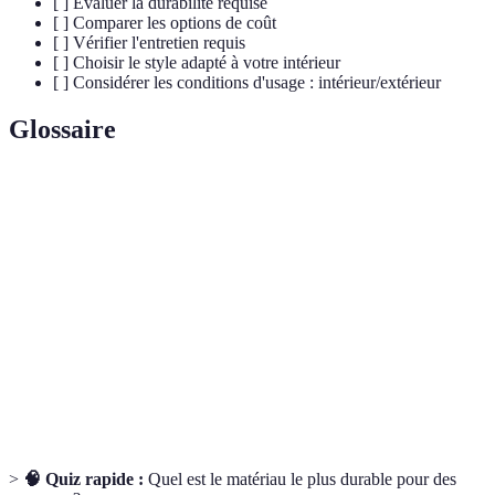
[ ] Évaluer la durabilité requise
[ ] Comparer les options de coût
[ ] Vérifier l'entretien requis
[ ] Choisir le style adapté à votre intérieur
[ ] Considérer les conditions d'usage : intérieur/extérieur
Glossaire
Terme
Définition
Matériau de carrelage durable fabriqué à partir
Céramique
d'argile.
Porcelaine
Type de céramique plus dense, résistante aux chocs.
Plaques, souvent de forme carrée, utilisées pour le
Carreaux
revêtement de surfaces.
>
🧠 Quiz rapide :
Quel est le matériau le plus durable pour des