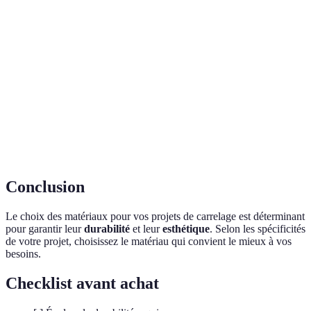
Béton
Élevée
Moyen
Moyen
Moderne
Pierre
Très
Classique et
Élevé
Élevé
naturelle
élevée
chic
Verre
Faible
Élevé
Élevé
Lumineux
Terre cuite
Élevée
Moyen
Élevé
Authentique
Matelas
Faible
Bas
Faible
Immitation
Conclusion
Le choix des matériaux pour vos projets de carrelage est déterminant
pour garantir leur
durabilité
et leur
esthétique
. Selon les spécificités
de votre projet, choisissez le matériau qui convient le mieux à vos
besoins.
Checklist avant achat