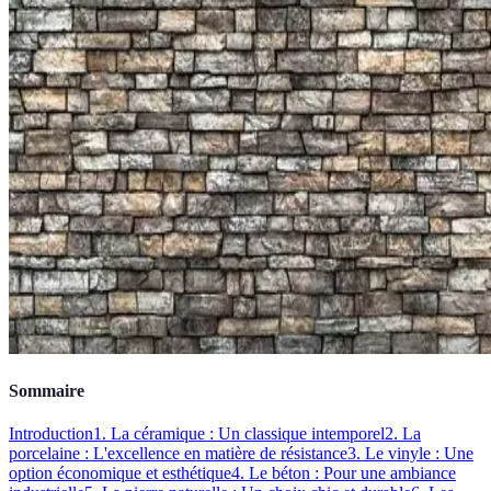
Sommaire
Introduction
1. La céramique : Un classique intemporel
2. La
porcelaine : L'excellence en matière de résistance
3. Le vinyle : Une
option économique et esthétique
4. Le béton : Pour une ambiance