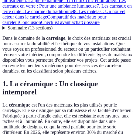
industrielle
5. La pierre naturelle : Un choix chic et durable
6. Les
carreaux en verre : Pour une ambiance lumineuse
7. Les carreaux en
terre cuite : Le charme du traditionnel
8. Les matelas : Un nouvel
acteur dans le carrelage
Comparatif des matériaux pour
carreleur
Conclusion
Checklist avant achat
Glossaire
Sommaire
(
13
sections
)
Dans le domaine de la
carrelage
, le choix des matériaux est crucial
pour assurer la durabilité et l'esthétique de vos installations. Que
vous soyez un professionnel du secteur ou un particulier souhaitant
rénover votre intérieur, comprendre les différents types de matériaux
disponibles vous permettra d'optimiser vos projets. Cet article passe
en revue les meilleurs matériaux pour des services de carreleur
durables, en les classifiant selon plusieurs critères.
1. La céramique : Un classique
intemporel
La
céramique
est l'un des matériaux les plus utilisés pour le
carrelage. Elle se distingue par sa robustesse et sa facilité d'entretien.
Fabriquée à partir d'argile cuite, elle est résistante aux rayures, aux
taches et à l'humidité. En outre, elle est disponible dans une
multitude de designs, ce qui la rend parfaite pour toute sorte
d'intérieur. En 2026, elle représente environ 30% du marché du