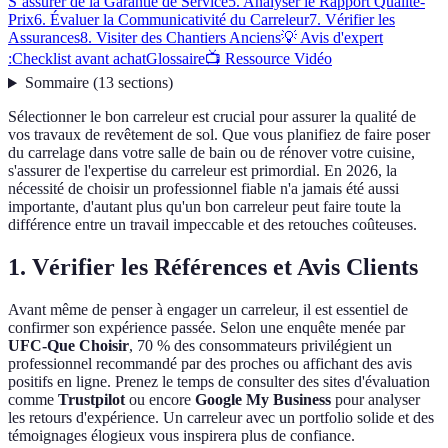
S’assurer de la Garantie de Service
5. Analyser le Rapport Qualité-
Prix
6. Évaluer la Communicativité du Carreleur
7. Vérifier les
Assurances
8. Visiter des Chantiers Anciens
💡 Avis d'expert
:
Checklist avant achat
Glossaire
📺 Ressource Vidéo
Sommaire
(
13
sections
)
Sélectionner le bon carreleur est crucial pour assurer la qualité de
vos travaux de revêtement de sol. Que vous planifiez de faire poser
du carrelage dans votre salle de bain ou de rénover votre cuisine,
s'assurer de l'expertise du carreleur est primordial. En 2026, la
nécessité de choisir un professionnel fiable n'a jamais été aussi
importante, d'autant plus qu'un bon carreleur peut faire toute la
différence entre un travail impeccable et des retouches coûteuses.
1. Vérifier les Références et Avis Clients
Avant même de penser à engager un carreleur, il est essentiel de
confirmer son expérience passée. Selon une enquête menée par
UFC-Que Choisir
, 70 % des consommateurs privilégient un
professionnel recommandé par des proches ou affichant des avis
positifs en ligne. Prenez le temps de consulter des sites d'évaluation
comme
Trustpilot
ou encore
Google My Business
pour analyser
les retours d'expérience. Un carreleur avec un portfolio solide et des
témoignages élogieux vous inspirera plus de confiance.