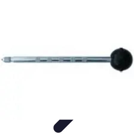
Services Carreleur
Services
Engager un Carreleur
Carrelage Salle de Bain
Choix de
Carrelage
Sélection du Carreleur
Services Carreleur