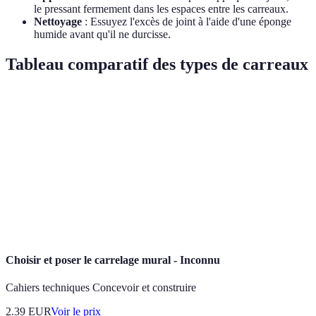
le pressant fermement dans les espaces entre les carreaux.
Nettoyage
: Essuyez l'excès de joint à l'aide d'une éponge
humide avant qu'il ne durcisse.
Tableau comparatif des types de carreaux
Type de Carreau
Résistance à l'eau
Esthétique
Coût
Céramique
Moyenne
Élevée
Bas
Porcelaine
Élevée
Variable
Moyen
Très
Pierre Naturelle
Variable
Élevé
Élevée
Choisir et poser le carrelage mural - Inconnu
Cahiers techniques Concevoir et construire
2.39
EUR
Voir le prix