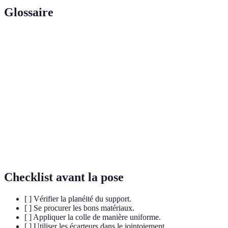
Glossaire
Terme
Définition
Colle à
Produit adhésif utilisé pour fixer les carreaux à la
carrelage
surface.
Matériau utilisé pour remplir les espaces entre les
Joint
carreaux.
Technique de nivellement d'un sol avant la pose
Ragréage
du carrelage.
Checklist avant la pose
[ ] Vérifier la planéité du support.
[ ] Se procurer les bons matériaux.
[ ] Appliquer la colle de manière uniforme.
[ ] Utiliser les écarteurs dans le jointoiement.