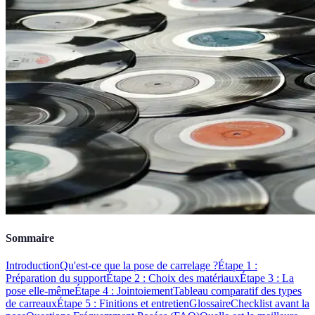
Sommaire
Introduction
Qu'est-ce que la pose de carrelage ?
Étape 1 :
Préparation du support
Étape 2 : Choix des matériaux
Étape 3 : La
pose elle-même
Étape 4 : Jointoiement
Tableau comparatif des types
de carreaux
Étape 5 : Finitions et entretien
Glossaire
Checklist avant la