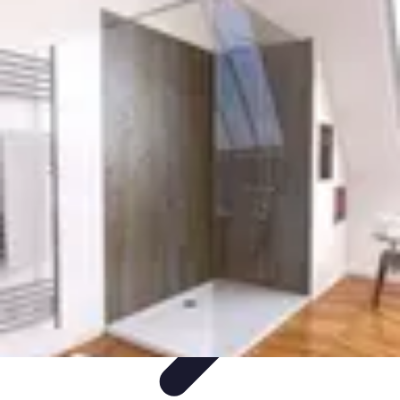
Services Carreleur
Services
Engager un Carreleur
Carrelage Salle de Bain
Choix de
Carrelage
Sélection du Carreleur
Services Carreleur