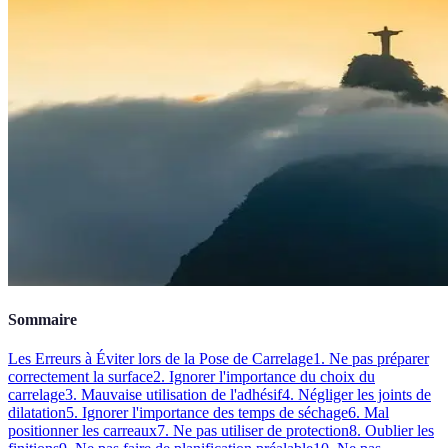
Sommaire
Les Erreurs à Éviter lors de la Pose de Carrelage
1. Ne pas préparer
correctement la surface
2. Ignorer l'importance du choix du
carrelage
3. Mauvaise utilisation de l'adhésif
4. Négliger les joints de
dilatation
5. Ignorer l'importance des temps de séchage
6. Mal
positionner les carreaux
7. Ne pas utiliser de protection
8. Oublier les