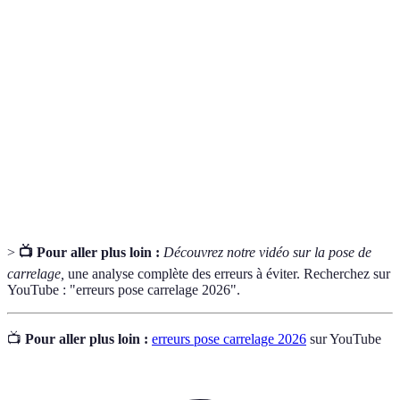
Revêtement de sol ou mural fait de carreaux de
Carrelage
céramique, de pierre, ou d'autres matériaux.
Matière utilisée pour remplir les joints entre les
Coulis
carreaux.
Espace laissé entre les matériaux pour absorber les
Joint de
changements de dimensions causés par les variations
dilatation
de température ou d’humidité.
>
📺 Pour aller plus loin :
Découvrez notre vidéo sur la pose de
carrelage,
une analyse complète des erreurs à éviter. Recherchez sur
YouTube : "erreurs pose carrelage 2026".
📺
Pour aller plus loin :
erreurs pose carrelage 2026
sur YouTube