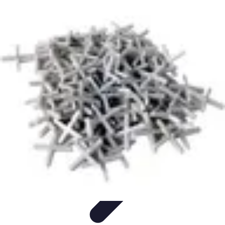
Services Carreleur
Services
Engager un Carreleur
Carrelage Salle de Bain
Choix de
Carrelage
Sélection du Carreleur
Services Carreleur