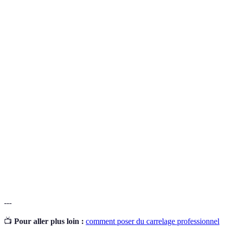
Service
Avantages
Inconvénients
Verdict
Permet une
Peut prendre
Consultation
bonne
Indispensable
du temps
planification
Résultat
Nécessite des
Pose
immédiat
Essentiel
compétences
visible
Amélioration
Coûteux selon
Rénovation
Très utile
de l’existant
l’étendue
Durabilité
Doit être fait
Jointoiement
Crucial
accrue
correctement
---
📺
Pour aller plus loin :
comment poser du carrelage professionnel