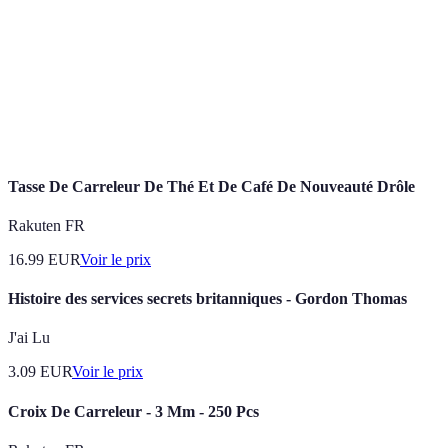
Processus de remplissage des espaces entre les
Jointoiement
carreaux.
Type de carrelage conçu pour réduire le risque de
Antidérapant
glissade.
Tasse De Carreleur De Thé Et De Café De Nouveauté Drôle
Rakuten FR
16.99
EUR
Voir le prix
Histoire des services secrets britanniques - Gordon Thomas
J'ai Lu
3.09
EUR
Voir le prix
Croix De Carreleur - 3 Mm - 250 Pcs