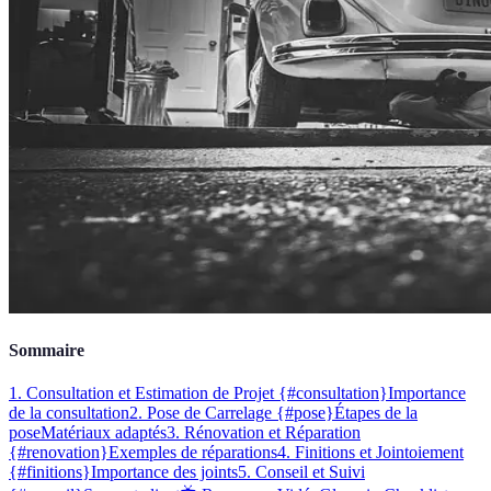
Sommaire
1. Consultation et Estimation de Projet {#consultation}
Importance
de la consultation
2. Pose de Carrelage {#pose}
Étapes de la
pose
Matériaux adaptés
3. Rénovation et Réparation
{#renovation}
Exemples de réparations
4. Finitions et Jointoiement
{#finitions}
Importance des joints
5. Conseil et Suivi