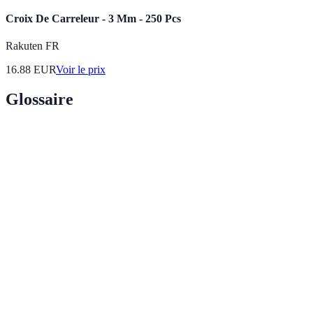
Croix De Carreleur - 3 Mm - 250 Pcs
Rakuten FR
16.88
EUR
Voir le prix
Glossaire
Terme
Définition
Revêtement de sol ou mural constitué de carreaux en
Carrelage
céramique, pierre ou autre matériau.
Matériau utilisé pour combler les espaces entre les
Joint
carreaux, garantissant étanchéité et finition.
Technique d'installation du carrelage, déterminant son
Pose
aspect et sa durabilité.