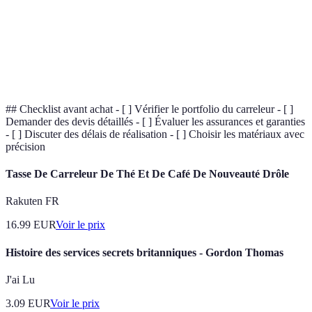
Espaces
l'espace
Entretien
Maintenance
Prolonge la
et
préventive et
Régulier
durée de vie
Réparation
réparations
## Checklist avant achat - [ ] Vérifier le portfolio du carreleur - [ ]
Demander des devis détaillés - [ ] Évaluer les assurances et garanties
- [ ] Discuter des délais de réalisation - [ ] Choisir les matériaux avec
précision
Tasse De Carreleur De Thé Et De Café De Nouveauté Drôle
Rakuten FR
16.99
EUR
Voir le prix
Histoire des services secrets britanniques - Gordon Thomas
J'ai Lu
3.09
EUR
Voir le prix