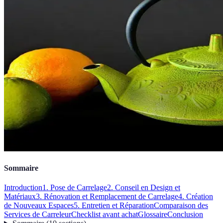
Sommaire
Introduction
1. Pose de Carrelage
2. Conseil en Design et
Matériaux
3. Rénovation et Remplacement de Carrelage
4. Création
de Nouveaux Espaces
5. Entretien et Réparation
Comparaison des
Services de Carreleur
Checklist avant achat
Glossaire
Conclusion