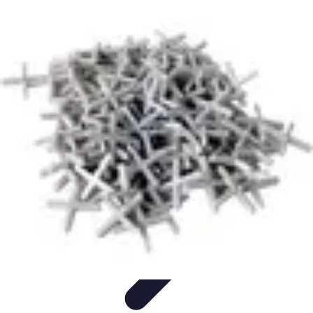
Services Carreleur
Services
Engager un Carreleur
Carrelage Salle de Bain
Choix de
Carrelage
Sélection du Carreleur
Services Carreleur