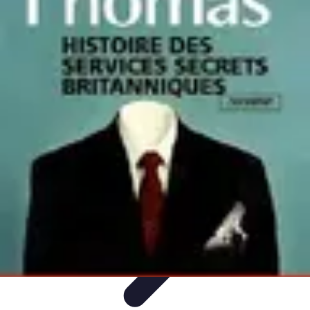
Services Carreleur
Services
Engager un Carreleur
Carrelage Salle de Bain
Choix de
Carrelage
Sélection du Carreleur
Services Carreleur