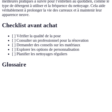
meilleures pratiques à suivre pour l’entretien au quotidien, comme le
type de détergent à utiliser et la fréquence du nettoyage. Cela aide
véritablement à prolonger la vie des carreaux et à maintenir leur
apparence neuve.
Checklist avant achat
[ ] Vérifier la qualité de la pose
[ ] Consulter un professionnel pour la rénovation
[ ] Demander des conseils sur les matériaux
[ ] Explorer les options de personnalisation
[ ] Planifier les nettoyages réguliers
Glossaire
Terme
Définition
Matériau de revêtement en céramique ou en pierre
Carrelage
utilisé pour les sols et murs.
Matériau utilisé pour remplir l'espace entre les
Joint