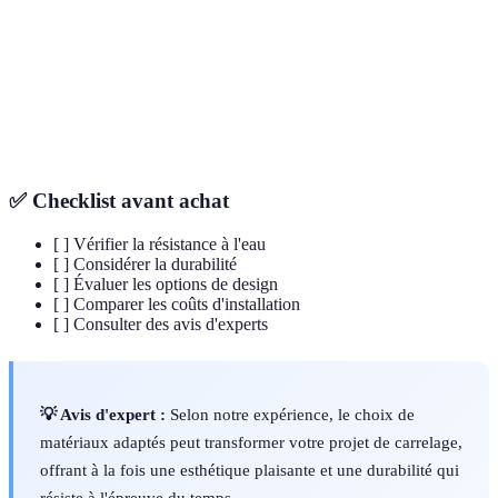
Porcelaine
75
Moyen
Faible
Vinyle
20-30
Économique
Facile
Béton
30-50
Moyen
Moyenne
✅ Checklist avant achat
[ ] Vérifier la résistance à l'eau
[ ] Considérer la durabilité
[ ] Évaluer les options de design
[ ] Comparer les coûts d'installation
[ ] Consulter des avis d'experts
💡 Avis d'expert :
Selon notre expérience, le choix de
matériaux adaptés peut transformer votre projet de carrelage,
offrant à la fois une esthétique plaisante et une durabilité qui
résiste à l'épreuve du temps.