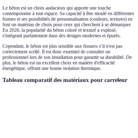
Le béton est un choix audacieux qui apporte une touche
contemporaine à tout espace. Sa capacité à être moulé en différentes
formes et ses possibilités de personnalisation (couleurs, textures) en
font un matériau de choix pour ceux qui cherchent à se démarquer.
En 2026, la popularité du béton coloré et texturé a explosé,
s'intégrant parfaitement dans des designs modernes et épurés.
Cependant, le béton est plus sensible aux fissures s’il n'est pas
correctement scellé. Il est donc essentiel de consulter un
professionnel lors de son installation pour garantir sa durabilité. De
plus, le béton est un excellent choix en matière d'efficacité
énergétique, offrant une bonne isolation thermique.
Tableau comparatif des matériaux pour carreleur
Matériau
Durabilité (années)
Coût (moyenne)
Entretie
Céramique
50
Économique
Facile
Pierre
Nécessit
100
Élevé
naturelle
soin