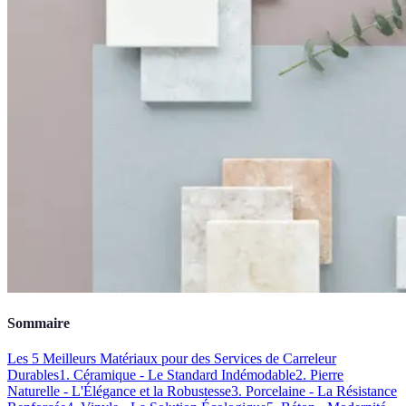
Sommaire
Les 5 Meilleurs Matériaux pour des Services de Carreleur
Durables
1. Céramique - Le Standard Indémodable
2. Pierre
Naturelle - L'Élégance et la Robustesse
3. Porcelaine - La Résistance