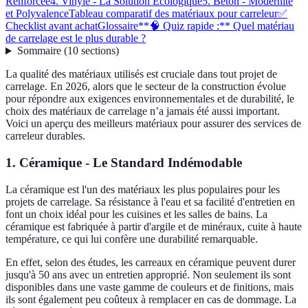
Renforcée
4. Vinyle - La Solution Écologique
5. Béton - Modernité
et Polyvalence
Tableau comparatif des matériaux pour carreleur
✅
Checklist avant achat
Glossaire
**🧠 Quiz rapide :** Quel matériau
de carrelage est le plus durable ?
Sommaire
(
10
sections
)
La qualité des matériaux utilisés est cruciale dans tout projet de
carrelage. En 2026, alors que le secteur de la construction évolue
pour répondre aux exigences environnementales et de durabilité, le
choix des matériaux de carrelage n’a jamais été aussi important.
Voici un aperçu des meilleurs matériaux pour assurer des services de
carreleur durables.
1. Céramique - Le Standard Indémodable
La céramique est l'un des matériaux les plus populaires pour les
projets de carrelage. Sa résistance à l'eau et sa facilité d'entretien en
font un choix idéal pour les cuisines et les salles de bains. La
céramique est fabriquée à partir d'argile et de minéraux, cuite à haute
température, ce qui lui confère une durabilité remarquable.
En effet, selon des études, les carreaux en céramique peuvent durer
jusqu'à 50 ans avec un entretien approprié. Non seulement ils sont
disponibles dans une vaste gamme de couleurs et de finitions, mais
ils sont également peu coûteux à remplacer en cas de dommage. La