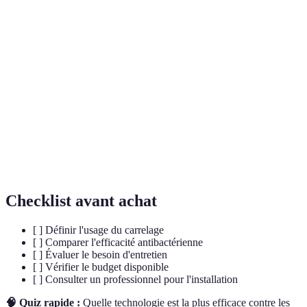
Terme
Définition
Ions
Particules chargées qui détruisent les cellules
d'argent
bactériennes.
Céramique
Matériau durci par la cuisson, souvent utilisé pour
cuite
sa résistance.
Bioshield
Revêtement spécial qui protège contre les bactéries
Glaze
et l'usure.
Checklist avant achat
[ ] Définir l'usage du carrelage
[ ] Comparer l'efficacité antibactérienne
[ ] Évaluer le besoin d'entretien
[ ] Vérifier le budget disponible
[ ] Consulter un professionnel pour l'installation
🧠 Quiz rapide :
Quelle technologie est la plus efficace contre les