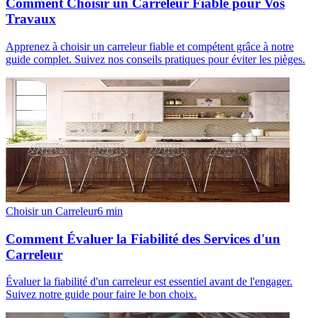
Comment Choisir un Carreleur Fiable pour Vos
Travaux
Apprenez à choisir un carreleur fiable et compétent grâce à notre
guide complet. Suivez nos conseils pratiques pour éviter les pièges.
Choisir un Carreleur
6
min
Comment Évaluer la Fiabilité des Services d'un
Carreleur
Évaluer la fiabilité d'un carreleur est essentiel avant de l'engager.
Suivez notre guide pour faire le bon choix.