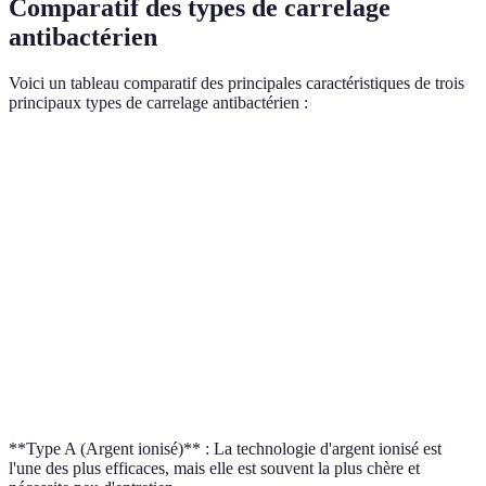
Comparatif des types de carrelage
antibactérien
Voici un tableau comparatif des principales caractéristiques de trois
principaux types de carrelage antibactérien :
Critère
Type A (Argent ionisé)
Type B (Céramique cuite)
Efficacité
99% des bactéries
90% des bactéries
Coût
50€
35€
moyen/m²
Durabilité
Haute
Moyenne
Entretien
Bas
Modéré
**Type A (Argent ionisé)** : La technologie d'argent ionisé est
l'une des plus efficaces, mais elle est souvent la plus chère et