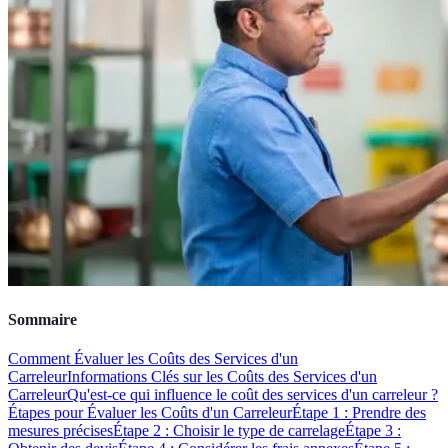
Sommaire
Comment Évaluer les Coûts des Services d'un
Carreleur
Informations Clés sur les Coûts des Services d'un
Carreleur
Qu'est-ce qui influence le coût des services d'un carreleur ?
Étapes pour Évaluer les Coûts d'un Carreleur
Étape 1 : Prendre des
mesures précises
Étape 2 : Choisir le type de carrelage
Étape 3 :