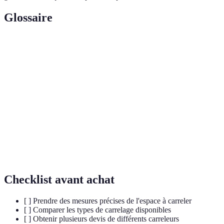
Glossaire
Terme
Définition
Un matériau utilisé pour remplir les joints entre les
Coulis
carreaux.
Outil utilisé pour assurer une pose de carrelage
Niveau
parfaitement horizontale ou verticale.
Pose
Méthode de pose où les carreaux sont découpés avec des
rectifiée
bords droits, facilitant les joints étroits.
Checklist avant achat
[ ] Prendre des mesures précises de l'espace à carreler
[ ] Comparer les types de carrelage disponibles
[ ] Obtenir plusieurs devis de différents carreleurs