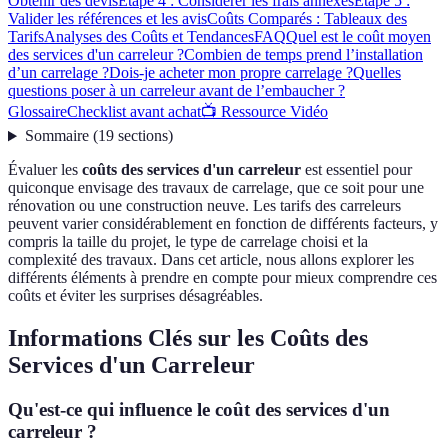
Obtenir des devis
Étape 4 : Considérer les frais annexes
Étape 5 :
Valider les références et les avis
Coûts Comparés : Tableaux des
Tarifs
Analyses des Coûts et Tendances
FAQ
Quel est le coût moyen
des services d'un carreleur ?
Combien de temps prend l’installation
d’un carrelage ?
Dois-je acheter mon propre carrelage ?
Quelles
questions poser à un carreleur avant de l’embaucher ?
Glossaire
Checklist avant achat
📺 Ressource Vidéo
Sommaire
(
19
sections
)
Évaluer les
coûts des services d'un carreleur
est essentiel pour
quiconque envisage des travaux de carrelage, que ce soit pour une
rénovation ou une construction neuve. Les tarifs des carreleurs
peuvent varier considérablement en fonction de différents facteurs, y
compris la taille du projet, le type de carrelage choisi et la
complexité des travaux. Dans cet article, nous allons explorer les
différents éléments à prendre en compte pour mieux comprendre ces
coûts et éviter les surprises désagréables.
Informations Clés sur les Coûts des
Services d'un Carreleur
Qu'est-ce qui influence le coût des services d'un
carreleur ?