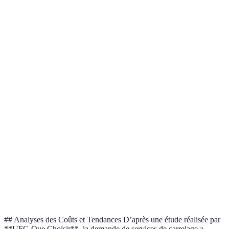
Pierre naturelle
60 - 90
3000 - 4500
Carrelage vinyle
20 - 40
1000 - 2000
Carrelage de
70 - 120
3500 - 6000
mosaïque
## Analyses des Coûts et Tendances D’après une étude réalisée par
**UFC-Que Choisir**, la demande de services de carrelage a