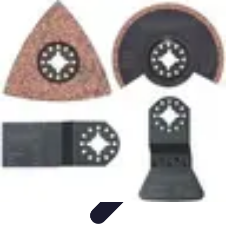
Services Carreleur
Services
Engager un Carreleur
Carrelage Salle de Bain
Choix de
Carrelage
Sélection du Carreleur
Services Carreleur