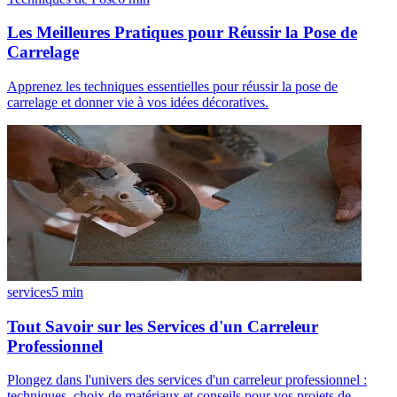
Les Meilleures Pratiques pour Réussir la Pose de
Carrelage
Apprenez les techniques essentielles pour réussir la pose de
carrelage et donner vie à vos idées décoratives.
services
5
min
Tout Savoir sur les Services d'un Carreleur
Professionnel
Plongez dans l'univers des services d'un carreleur professionnel :
techniques, choix de matériaux et conseils pour vos projets de