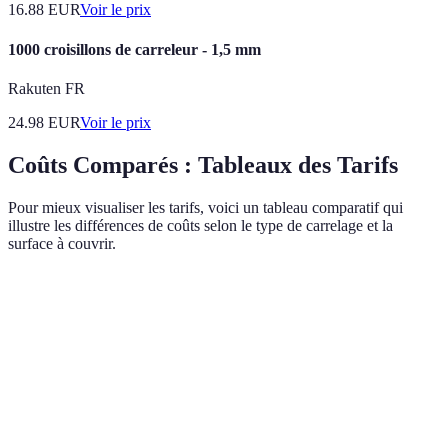
16.88
EUR
Voir le prix
1000 croisillons de carreleur - 1,5 mm
Rakuten FR
24.98
EUR
Voir le prix
Coûts Comparés : Tableaux des Tarifs
Pour mieux visualiser les tarifs, voici un tableau comparatif qui
illustre les différences de coûts selon le type de carrelage et la
surface à couvrir.
Type de Carrelage
Coût au M² (en €)
Coût pour 50m² (en €)
Céramique
30 - 50
1500 - 2500
standard