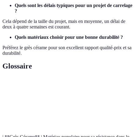
Quels sont les délais typiques pour un projet de carrelage
?
Cela dépend de la taille du projet, mais en moyenne, un délai de
deux à quatre semaines est courant.
Quels matériaux choisir pour une bonne durabilité ?
Préférez le grès cérame pour son excellent rapport qualité-prix et sa
durabilité.
Glossaire
Terme
Définition
Carrelage
Matériau de revêtement utilisé pour les sols et murs.
Certificat d'Aptitude Professionnelle, diplôme
CAP
minimal pour les carreleurs en France.
| **Grès Cérame** | Matériau populaire pour sa résistance dans le