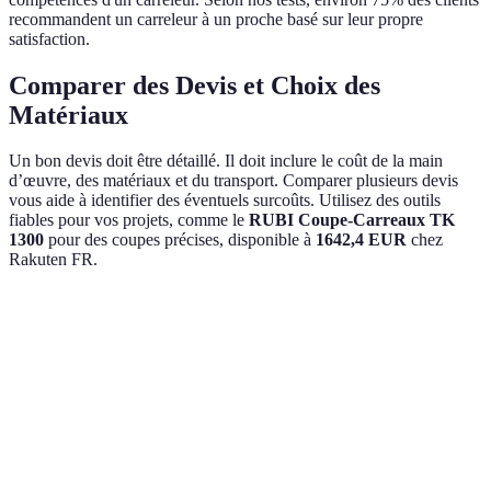
recommandent un carreleur à un proche basé sur leur propre
satisfaction.
Comparer des Devis et Choix des
Matériaux
Un bon devis doit être détaillé. Il doit inclure le coût de la main
d’œuvre, des matériaux et du transport. Comparer plusieurs devis
vous aide à identifier des éventuels surcoûts. Utilisez des outils
fiables pour vos projets, comme le
RUBI Coupe-Carreaux TK
1300
pour des coupes précises, disponible à
1642,4 EUR
chez
Rakuten FR.
Critères
Option A
Option B
Verdict
Option A, plus
Tarif
500 EUR
600 EUR
abordable
2
3
Option B, plus
Délai
semaines
semaines
rapide