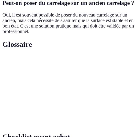
Peut-on poser du carrelage sur un ancien carrelage ?
Oui, il est souvent possible de poser du nouveau carrelage sur un
ancien, mais cela nécessite de s'assurer que la surface est stable et en
bon état. C'est une solution pratique mais qui doit être validée par un
professionnel.
Glossaire
Terme
Définition
Carreleur
Professionnel qui pose du carrelage.
Certification qui atteste des compétences d’un
Qualibat
artisan du bâtiment.
Assurance
Assurance qui couvre les dommages liés à des
décennale
malfaçons pendant 10 ans.
Checklist avant achat