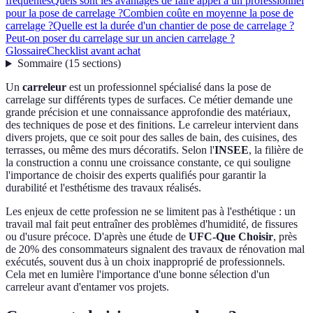
fréquentes
Quels sont les avantages de faire appel à un professionnel
pour la pose de carrelage ?
Combien coûte en moyenne la pose de
carrelage ?
Quelle est la durée d'un chantier de pose de carrelage ?
Peut-on poser du carrelage sur un ancien carrelage ?
Glossaire
Checklist avant achat
Sommaire
(
15
sections
)
Un
carreleur
est un professionnel spécialisé dans la pose de
carrelage sur différents types de surfaces. Ce métier demande une
grande précision et une connaissance approfondie des matériaux,
des techniques de pose et des finitions. Le carreleur intervient dans
divers projets, que ce soit pour des salles de bain, des cuisines, des
terrasses, ou même des murs décoratifs. Selon l'
INSEE
, la filière de
la construction a connu une croissance constante, ce qui souligne
l'importance de choisir des experts qualifiés pour garantir la
durabilité et l'esthétisme des travaux réalisés.
Les enjeux de cette profession ne se limitent pas à l'esthétique : un
travail mal fait peut entraîner des problèmes d'humidité, de fissures
ou d'usure précoce. D'après une étude de
UFC-Que Choisir
, près
de 20% des consommateurs signalent des travaux de rénovation mal
exécutés, souvent dus à un choix inapproprié de professionnels.
Cela met en lumière l'importance d'une bonne sélection d'un
carreleur avant d'entamer vos projets.