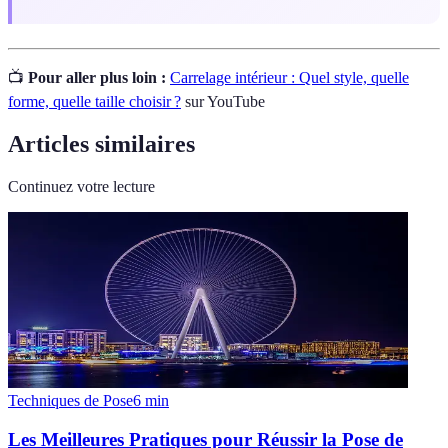
📺
Pour aller plus loin :
Carrelage intérieur : Quel style, quelle
forme, quelle taille choisir ?
sur YouTube
Articles similaires
Continuez votre lecture
Techniques de Pose
6
min
Les Meilleures Pratiques pour Réussir la Pose de