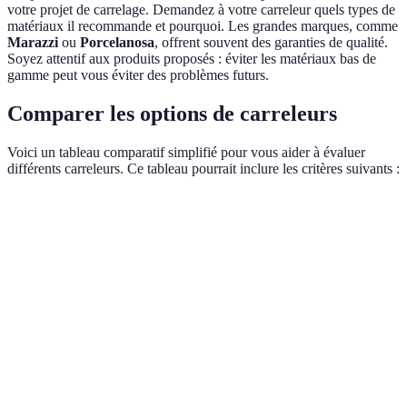
votre projet de carrelage. Demandez à votre carreleur quels types de
matériaux il recommande et pourquoi. Les grandes marques, comme
Marazzi
ou
Porcelanosa
, offrent souvent des garanties de qualité.
Soyez attentif aux produits proposés : éviter les matériaux bas de
gamme peut vous éviter des problèmes futurs.
Comparer les options de carreleurs
Voici un tableau comparatif simplifié pour vous aider à évaluer
différents carreleurs. Ce tableau pourrait inclure les critères suivants :
Critère
Carreleur A
Carreleur B
Carreleur C
Certifié
Certifié
Qualification
Non certifié
(Qualibat)
(Qualibat)
Devis
1500 €
1200 €
1600 €
Expérience
10 ans
3 ans
15 ans