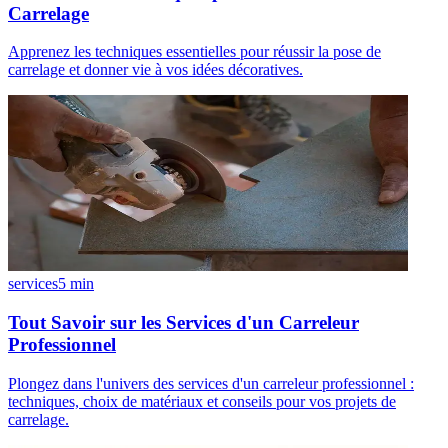
Carrelage
Apprenez les techniques essentielles pour réussir la pose de
carrelage et donner vie à vos idées décoratives.
services
5
min
Tout Savoir sur les Services d'un Carreleur
Professionnel
Plongez dans l'univers des services d'un carreleur professionnel :
techniques, choix de matériaux et conseils pour vos projets de
carrelage.