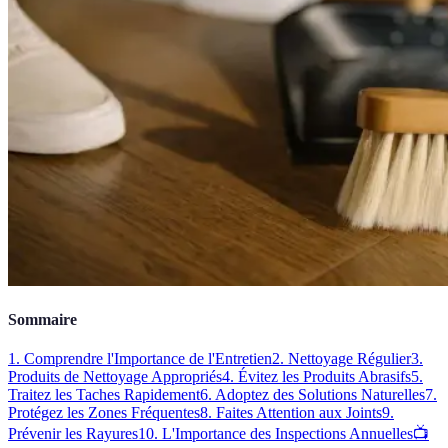
Sommaire
1. Comprendre l'Importance de l'Entretien
2. Nettoyage Régulier
3.
Produits de Nettoyage Appropriés
4. Évitez les Produits Abrasifs
5.
Traitez les Taches Rapidement
6. Adoptez des Solutions Naturelles
7.
Protégez les Zones Fréquentes
8. Faites Attention aux Joints
9.
Prévenir les Rayures
10. L'Importance des Inspections Annuelles
📺