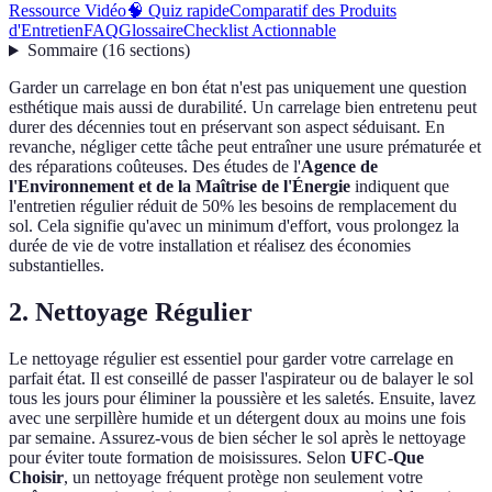
Ressource Vidéo
🧠 Quiz rapide
Comparatif des Produits
d'Entretien
FAQ
Glossaire
Checklist Actionnable
Sommaire
(
16
sections
)
Garder un carrelage en bon état n'est pas uniquement une question
esthétique mais aussi de durabilité. Un carrelage bien entretenu peut
durer des décennies tout en préservant son aspect séduisant. En
revanche, négliger cette tâche peut entraîner une usure prématurée et
des réparations coûteuses. Des études de l'
Agence de
l'Environnement et de la Maîtrise de l'Énergie
indiquent que
l'entretien régulier réduit de 50% les besoins de remplacement du
sol. Cela signifie qu'avec un minimum d'effort, vous prolongez la
durée de vie de votre installation et réalisez des économies
substantielles.
2. Nettoyage Régulier
Le nettoyage régulier est essentiel pour garder votre carrelage en
parfait état. Il est conseillé de passer l'aspirateur ou de balayer le sol
tous les jours pour éliminer la poussière et les saletés. Ensuite, lavez
avec une serpillère humide et un détergent doux au moins une fois
par semaine. Assurez-vous de bien sécher le sol après le nettoyage
pour éviter toute formation de moisissures. Selon
UFC-Que
Choisir
, un nettoyage fréquent protège non seulement votre