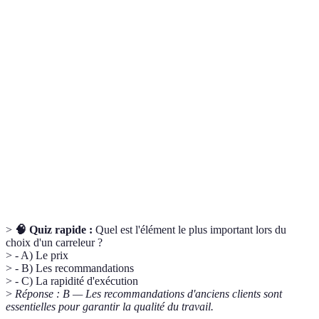
Terme
Définition
Matériau de revêtement de sol ou mural en
Carrelage
céramique, pierre ou autre matériau solide.
Document détaillant les coûts estimés pour
Devis
des travaux, comprenant les matériaux et
main-d'œuvre.
Processus de rendre étanche une surface
Imperméabilisation
afin de la protéger de l'eau et de l'humidité.
>
🧠 Quiz rapide :
Quel est l'élément le plus important lors du
choix d'un carreleur ?
> - A) Le prix
> - B) Les recommandations
> - C) La rapidité d'exécution
>
Réponse : B — Les recommandations d'anciens clients sont
essentielles pour garantir la qualité du travail.