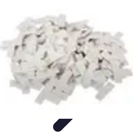
Services Carreleur
Services
Engager un Carreleur
Carrelage Salle de Bain
Choix de
Carrelage
Sélection du Carreleur
Services Carreleur