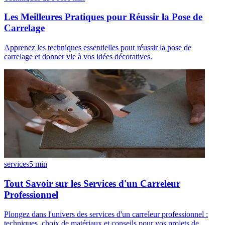
Les Meilleures Pratiques pour Réussir la Pose de
Carrelage
Apprenez les techniques essentielles pour réussir la pose de
carrelage et donner vie à vos idées décoratives.
services
5
min
Tout Savoir sur les Services d'un Carreleur
Professionnel
Plongez dans l'univers des services d'un carreleur professionnel :
techniques, choix de matériaux et conseils pour vos projets de